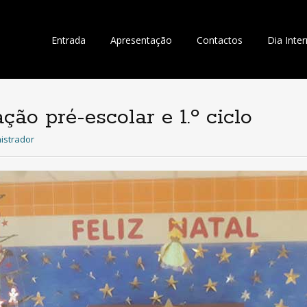
Saltar
Entrada
Apresentação
Contactos
Dia Inte
para
o
conteúdo
ção pré-escolar e 1.º ciclo
istrador