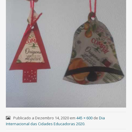
Publicado a
Dezembro 14, 2020
em
445 × 600
de
Dia
Internacional das Cidades Educadoras 2020
.