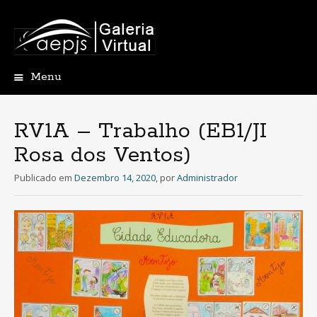
Menu
Saltar
para
o
RV1A – Trabalho (EB1/JI
conteúdo
Rosa dos Ventos)
Publicado em
Dezembro 14, 2020
,
por
Administrador