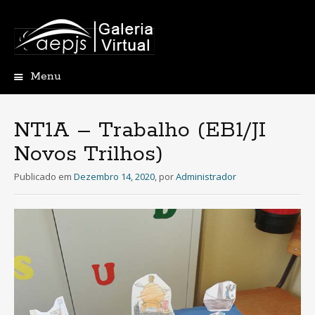
Menu
Saltar
para
o
NT1A – Trabalho (EB1/JI
conteúdo
Novos Trilhos)
Publicado em
Dezembro 14, 2020
,
por
Administrador