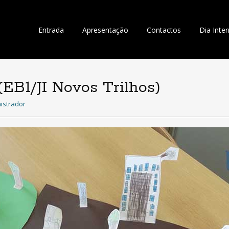
Saltar
Entrada
Apresentação
Contactos
Dia Inte
para
o
conteúdo
EB1/JI Novos Trilhos)
istrador