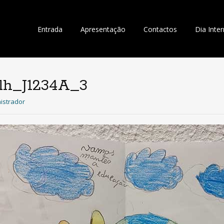
Saltar
Entrada
Apresentação
Contactos
Dia Inte
para
o
conteúdo
lh_J1234A_3
istrador